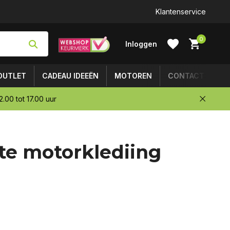
Klantenservice
0
Inloggen
OUTLET
CADEAU IDEEËN
MOTOREN
CONTACT
.00 tot 17.00 uur
Account
te motorklediing
aanmaken