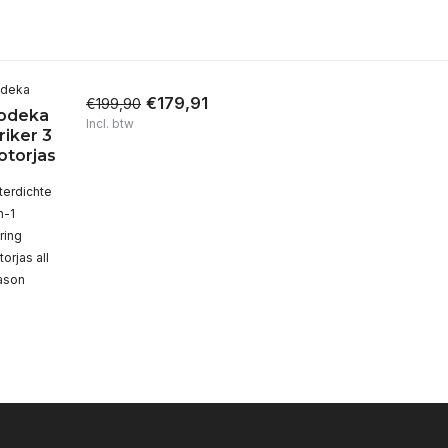
deka
€179,91
€199,90
odeka
Incl. btw
riker 3
torjas
terdichte
n-1
ring
orjas all
ason