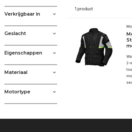
1 product
Verkrijgbaar in
Mo
Geslacht
M
St
mo
Eigenschappen
Wa
2-i
tou
Materiaal
mot
se
Motortype