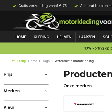
Gratis verzending vanaf € 75,-
Achteraf betalen m
HOME
KLEDING
HELMEN
LAARZEN
SCH
10% korting op b
Terug
Home
Tags
Waterdichte motorklediing
Producten
Prijs
Onze merken
Merken
Kleur