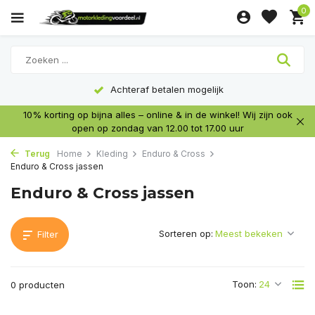
0
Achteraf betalen mogelijk
10% korting op bijna alles – online & in de winkel! Wij zijn ook
open op zondag van 12.00 tot 17.00 uur
Terug
Home
Kleding
Enduro & Cross
Enduro & Cross jassen
Enduro & Cross jassen
Sorteren op:
Filter
Toon:
0 producten