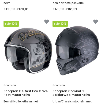
helm
een perfecte pasvorm
€199,90
€179,90
€179,91
€161,91
sale 10%
sale 10%
Scorpion
Scorpion
Scorpion Belfast Evo Drive
Scorpion Combat 2
Fast motorhelm
Spiderweb motorhelm
Een stijlvolle jethelm met
Urban/Classic mtothelm met