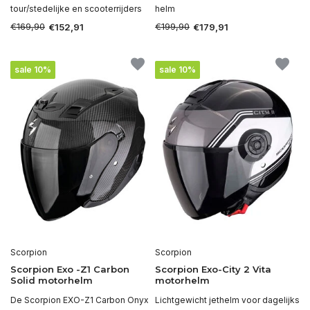
tour/stedelijke en scooterrijders
helm
€169,90
€199,90
€152,91
€179,91
sale 10%
sale 10%
Scorpion
Scorpion
Scorpion Exo -Z1 Carbon
Scorpion Exo-City 2 Vita
Solid motorhelm
motorhelm
De Scorpion EXO-Z1 Carbon Onyx
Lichtgewicht jethelm voor dagelijks