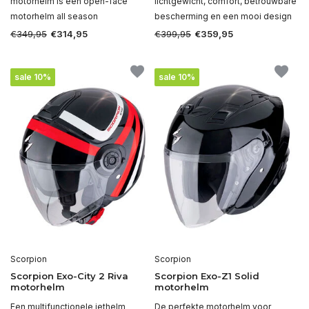
motorhelm is een open-face
lichtgewicht, comfort, betrouwbare
motorhelm all season
bescherming en een mooi design
€349,95
€399,95
€314,95
€359,95
sale 10%
sale 10%
Scorpion
Scorpion
Scorpion Exo-City 2 Riva
Scorpion Exo-Z1 Solid
motorhelm
motorhelm
Een multifunctionele jethelm
De perfekte motorhelm voor