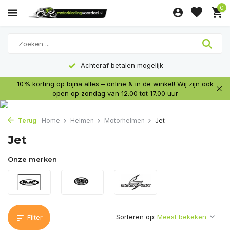
0
Altijd lage prijzen
10% korting op bijna alles – online & in de winkel! Wij zijn ook
open op zondag van 12.00 tot 17.00 uur
Terug
Home
Helmen
Motorhelmen
Jet
Jet
Onze merken
Sorteren op:
Filter