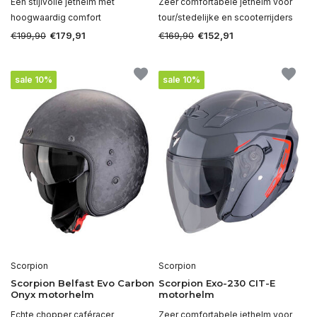
Een stijlvolle jethelm met
Zeer comfortabele jethelm voor
hoogwaardig comfort
tour/stedelijke en scooterrijders
€199,90
€169,90
€179,91
€152,91
sale 10%
sale 10%
Scorpion
Scorpion
Scorpion Belfast Evo Carbon
Scorpion Exo-230 CIT-E
Onyx motorhelm
motorhelm
Echte chopper caféracer
Zeer comfortabele jethelm voor