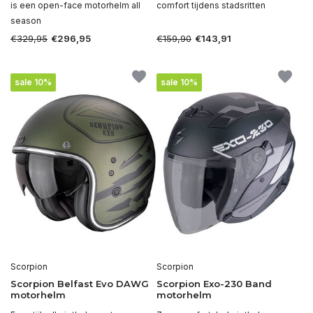
is een open-face motorhelm all
comfort tijdens stadsritten
season
€329,95
€159,90
€296,95
€143,91
sale 10%
sale 10%
Scorpion
Scorpion
Scorpion Belfast Evo DAWG
Scorpion Exo-230 Band
motorhelm
motorhelm