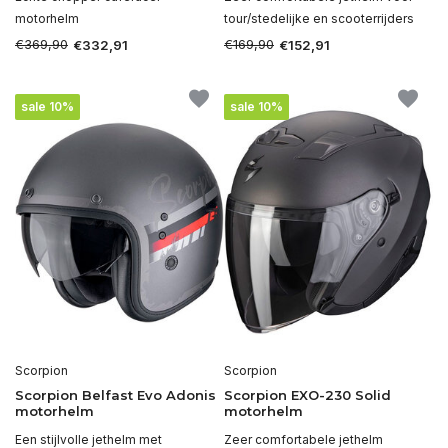
motorhelm
tour/stedelijke en scooterrijders
€369,90
€169,90
€332,91
€152,91
sale 10%
sale 10%
Scorpion
Scorpion
Scorpion Belfast Evo Adonis
Scorpion EXO-230 Solid
motorhelm
motorhelm
Een stijlvolle jethelm met
Zeer comfortabele jethelm