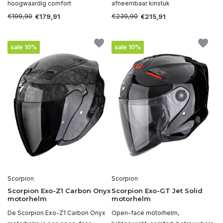
hoogwaardig comfort
afneembaar kinstuk
€199,90
€239,90
€179,91
€215,91
sale 10%
sale 10%
Scorpion
Scorpion
Scorpion Exo-Z1 Carbon Onyx
Scorpion Exo-GT Jet Solid
motorhelm
motorhelm
De Scorpion Exo-Z1 Carbon Onyx
Open-face motorhelm,