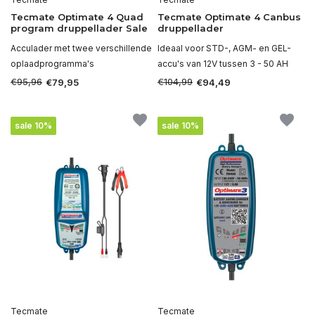
Tecmate Optimate 4 Quad
Tecmate Optimate 4 Canbus
program druppellader Sale
druppellader
Acculader met twee verschillende
Ideaal voor STD-, AGM- en GEL-
oplaadprogramma's
accu's van 12V tussen 3 - 50 AH
€95,96
€104,99
€79,95
€94,49
sale 10%
sale 10%
Tecmate
Tecmate