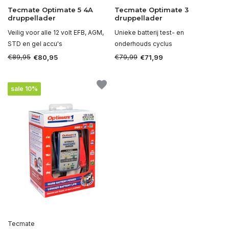
Tecmate Optimate 5 4A
Tecmate Optimate 3
druppellader
druppellader
Veilig voor alle 12 volt EFB, AGM,
Unieke batterij test- en
STD en gel accu's
onderhouds cyclus
€89,95
€79,99
€80,95
€71,99
sale 10%
Tecmate