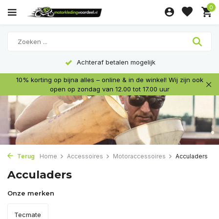
0
Achteraf betalen mogelijk
10% korting op bijna alles – online & in de winkel! Wij zijn ook
open op zondag van 12.00 tot 17.00 uur
Terug
Home
Accessoires
Motoraccessoires
Acculaders
Acculaders
Onze merken
Tecmate