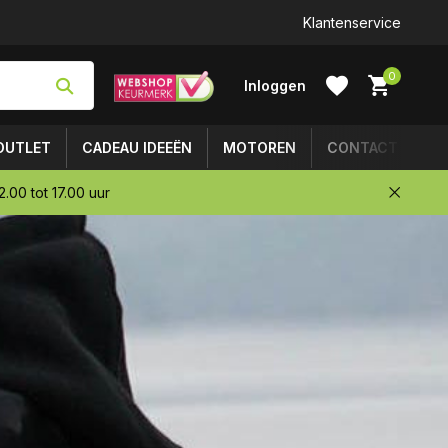
Klantenservice
0
Inloggen
OUTLET
CADEAU IDEEËN
MOTOREN
CONTACT
.00 tot 17.00 uur
Account
aanmaken