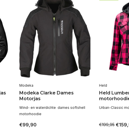
Modeka
Held
jas
Modeka Clarke Dames
Held Lumber
Motorjas
motorhoodi
Wind- en waterdichte dames softshell
Urban-Classic m
motorhoodie
€99,90
€159,
€199,95