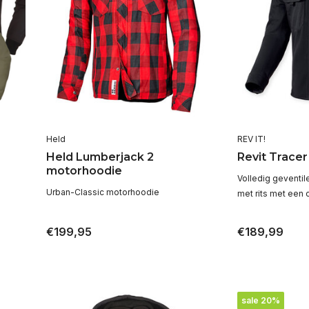
Held
REV IT!
Held Lumberjack 2
Revit Tracer 
motorhoodie
Volledig geventil
Urban-Classic motorhoodie
met rits met een 
€199,95
€189,99
sale 20%