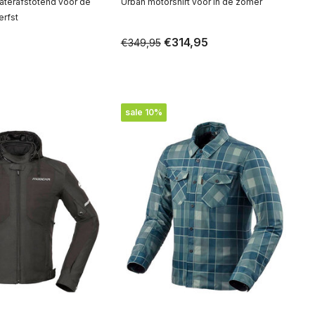
aterafstotend voor de
Urban motorshirt voor in de zomer
erfst
€314,95
€349,95
sale 10%