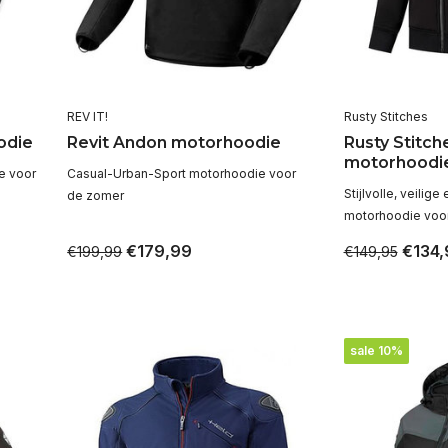
REV IT!
Rusty Stitches
odie
Revit Andon motorhoodie
Rusty Stitch
motorhoodi
e voor
Casual-Urban-Sport motorhoodie voor
Stijlvolle, veilige
de zomer
motorhoodie voo
€179,99
€134,
€199,99
€149,95
sale 10%