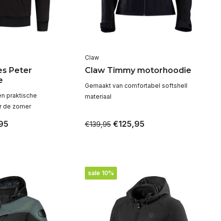
Claw
es Peter
Claw Timmy motorhoodie
e
Gemaakt van comfortabel softshell
 en praktische
materiaal
r de zomer
95
€125,95
€139,95
sale 10%