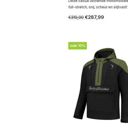
Deze casual uitziende motorhoodie
full-stretch, snij, scheur en slijtvast!
€287,99
€319,99
sale 10%