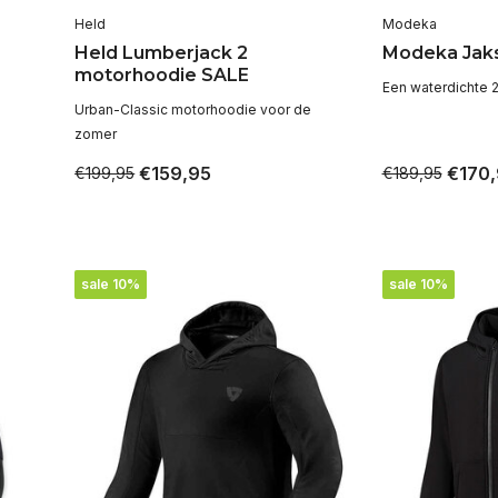
Held
Modeka
Held Lumberjack 2
Modeka Jaks
motorhoodie SALE
Een waterdichte 2
Urban-Classic motorhoodie voor de
zomer
€159,95
€170,
€199,95
€189,95
sale 10%
sale 10%