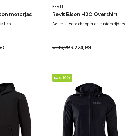
REV IT!
on motorjas
Revit Bison H2O Overshirt
in1 jas
Geschikt voor chopper en custom rijders
95
€224,99
€249,99
sale 10%