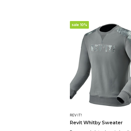
sale 10%
REV IT!
Revit Whitby Sweater