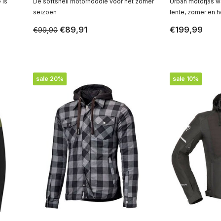
 is
De softshell motorhoodie voor het zomer
Urban motorjas w
seizoen
lente, zomer en h
€89,91
€199,99
€99,90
sale 20%
sale 10%