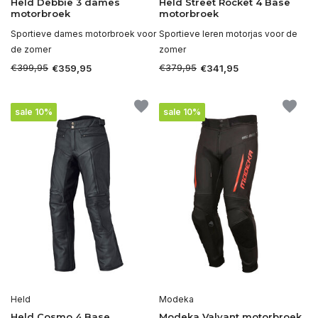
Held Debbie 3 dames
Held Street Rocket 4 Base
motorbroek
motorbroek
Sportieve dames motorbroek voor
Sportieve leren motorjas voor de
de zomer
zomer
€399,95
€379,95
€359,95
€341,95
sale 10%
sale 10%
Held
Modeka
Held Cosmo 4 Base
Modeka Valyant motorbroek