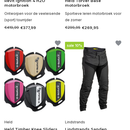
Revit Ignition 4 H2O
Held Torver Base
motorbroek
motorbroek
Ontworpen voor de veeleisende
Sportieve leren motorbroek voor
(sport) tourrijder
de zomer
€419,99
€299,95
€377,99
€269,95
sale 10%
Held
Lindstrands
Held Timber Knee Sliders
Lindstrands Sanden