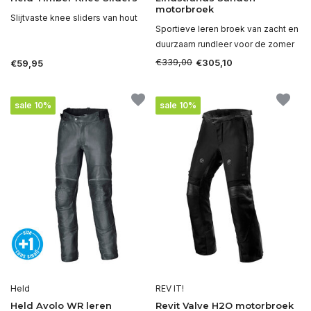
motorbroek
Slijtvaste knee sliders van hout
Sportieve leren broek van zacht en
duurzaam rundleer voor de zomer
€339,00
€305,10
€59,95
sale 10%
sale 10%
Held
REV IT!
Held Avolo WR leren
Revit Valve H2O motorbroek