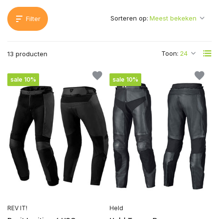
Sorteren op:
Filter
Toon:
13 producten
sale 10%
sale 10%
REV IT!
Held