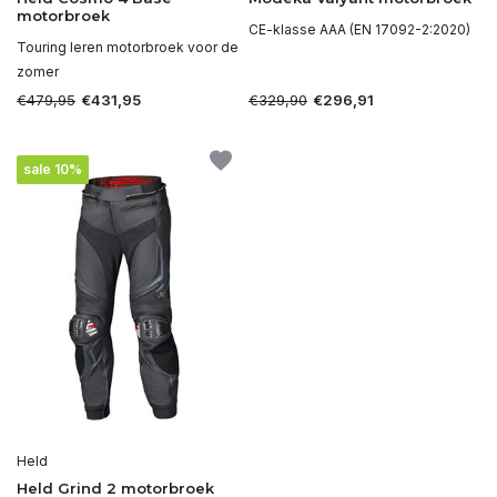
motorbroek
CE-klasse AAA (EN 17092-2:2020)
Touring leren motorbroek voor de
zomer
€479,95
€329,90
€431,95
€296,91
sale 10%
Held
Held Grind 2 motorbroek