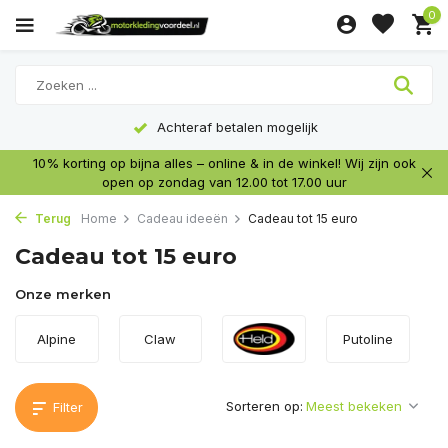
0
Achteraf betalen mogelijk
10% korting op bijna alles – online & in de winkel! Wij zijn ook
open op zondag van 12.00 tot 17.00 uur
Terug
Home
Cadeau ideeën
Cadeau tot 15 euro
Cadeau tot 15 euro
Onze merken
Alpine
Claw
Putoline
Sorteren op:
Filter