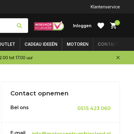
Klantenservice
0
Inloggen
OUTLET
CADEAU IDEEËN
MOTOREN
CONTACT
.00 tot 17.00 uur
Account
aanmaken
Contact opnemen
Bel ons
0515 423 060
E-mail
info@motorcentrumfriesland.nl