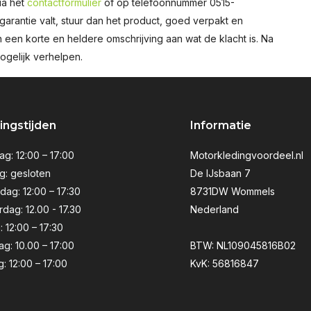
ia het
contactformulier
of op telefoonnummer 0515-
rantie valt, stuur dan het product, goed verpakt en
en korte en heldere omschrijving aan wat de klacht is. Na
ogelijk verhelpen.
ngstijden
Informatie
g: 12:00 – 17:00
Motorkledingvoordeel.nl
g: gesloten
De IJsbaan 7
ag: 12:00 – 17:30
8731DW Wommels
dag: 12.00 - 17.30
Nederland
: 12:00 – 17:30
ag: 10.00 – 17:00
BTW: NL109045816B02
: 12:00 – 17:00
KvK: 56816847