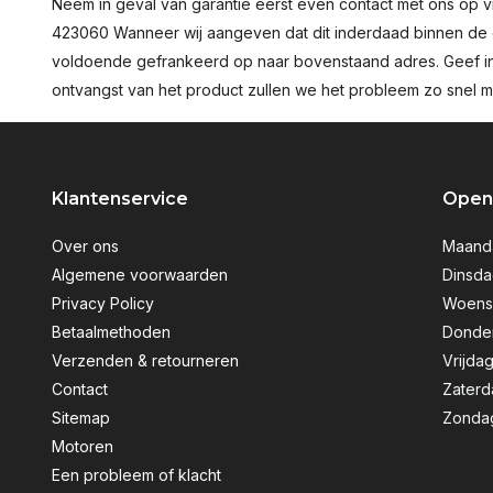
Neem in geval van garantie eerst even contact met ons op v
423060 Wanneer wij aangeven dat dit inderdaad binnen de ga
voldoende gefrankeerd op naar bovenstaand adres. Geef in e
ontvangst van het product zullen we het probleem zo snel m
Klantenservice
Openi
Over ons
Maanda
Algemene voorwaarden
Dinsda
Privacy Policy
Woensd
Betaalmethoden
Donder
Verzenden & retourneren
Vrijdag
Contact
Zaterd
Sitemap
Zondag
Motoren
Een probleem of klacht