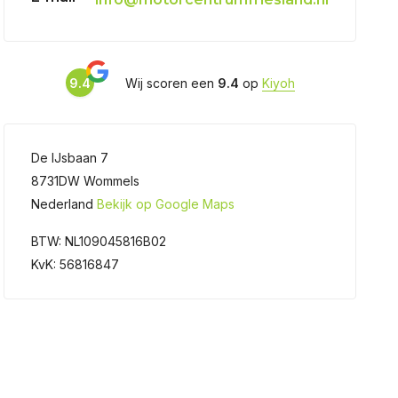
9.4
Wij scoren een
9.4
op
Kiyoh
De IJsbaan 7
8731DW Wommels
Nederland
Bekijk op Google Maps
BTW: NL109045816B02
KvK: 56816847