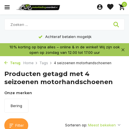
0
Achteraf betalen mogelijk
10% korting op bijna alles – online & in de winkel! Wij zijn ook
open op zondag van 12.00 tot 17.00 uur
Terug
Home
Tags
4 seizoenen motorhandschoenen
Producten getagd met 4
seizoenen motorhandschoenen
Onze merken
Bering
Sorteren op:
Filter