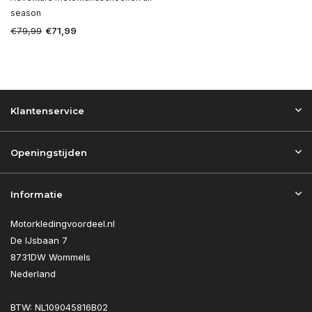
season
€79,99
€71,99
Klantenservice
Openingstijden
Informatie
Motorkledingvoordeel.nl
De IJsbaan 7
8731DW Wommels
Nederland
BTW: NL109045816B02