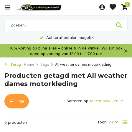
0
Achteraf betalen mogelijk
10% korting op bijna alles – online & in de winkel! Wij zijn ook
open op zondag van 12.00 tot 17.00 uur
Terug
Home
Tags
All weather dames motorkleding
Producten getagd met All weather
dames motorkleding
Sorteren op:
Filter
Toon:
0 producten