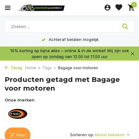
0
Achteraf betalen mogelijk
10% korting op bijna alles – online & in de winkel! Wij zijn ook
open op zondag van 12.00 tot 17.00 uur
Terug
Home
Tags
Bagage voor motoren
Producten getagd met Bagage
voor motoren
Onze merken
Sorteren op:
Filter