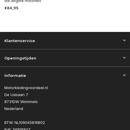
die langere motorreis
€84,95
Klantenservice
Openingstijden
Informatie
Motorkledingvoordeel.nl
De IJsbaan 7
8731DW Wommels
Nederland
BTW: NL109045816B02
KvK: 56816847