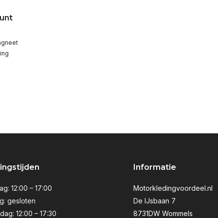
unt
agneet
ging
ngstijden
Informatie
g: 12:00 – 17:00
Motorkledingvoordeel.nl
g: gesloten
De IJsbaan 7
ag: 12:00 – 17:30
8731DW Wommels