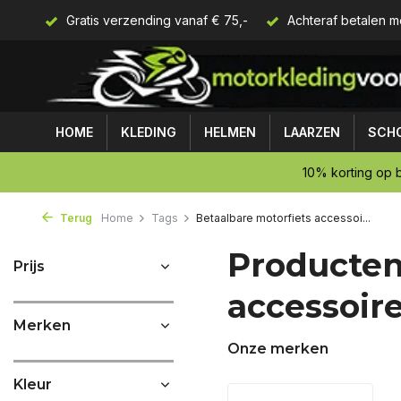
Gratis verzending vanaf € 75,-
Achteraf betalen m
HOME
KLEDING
HELMEN
LAARZEN
SCH
10% korting op b
Terug
Home
Tags
Betaalbare motorfiets accessoi...
Producten
Prijs
accessoir
Merken
Onze merken
Kleur