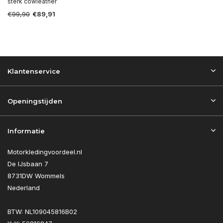
sterk cowleather
€99,90
€89,91
Klantenservice
Openingstijden
Informatie
Motorkledingvoordeel.nl
De IJsbaan 7
8731DW Wommels
Nederland
BTW: NL109045816B02