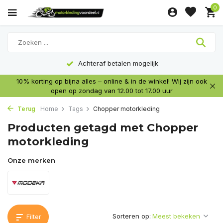
0
Achteraf betalen mogelijk
10% korting op bijna alles – online & in de winkel! Wij zijn ook
open op zondag van 12.00 tot 17.00 uur
Terug
Home
Tags
Chopper motorkleding
Producten getagd met Chopper
motorkleding
Onze merken
Sorteren op:
Filter