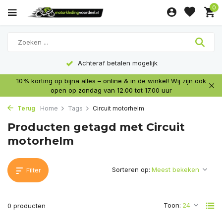
0
Achteraf betalen mogelijk
10% korting op bijna alles – online & in de winkel! Wij zijn ook
open op zondag van 12.00 tot 17.00 uur
Terug
Home
Tags
Circuit motorhelm
Producten getagd met Circuit
motorhelm
Sorteren op:
Filter
Toon:
0 producten