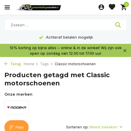
0
Achteraf betalen mogelijk
10% korting op bijna alles – online & in de winkel! Wij zijn ook
open op zondag van 12.00 tot 17.00 uur
Terug
Home
Tags
Classic motorschoenen
Producten getagd met Classic
motorschoenen
Onze merken
Sorteren op:
Filter