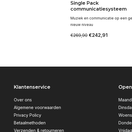
Single Pack
communicatiesysteem
Muziek en communicatie op een g
nieuw niveau
€242,91
€269,90
Klantenservice
Openi
Over ons
Maanda
Algemene voorwaarden
Dinsda
Privacy Policy
Woensd
Betaalmethoden
Donder
Verzenden & retourneren
Vrijdag