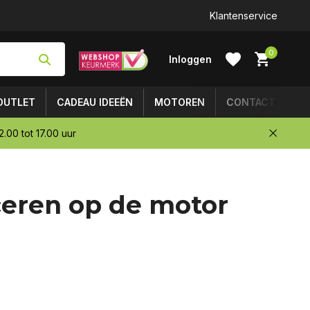
Klantenservice
0
Inloggen
OUTLET
CADEAU IDEEËN
MOTOREN
CONTACT
.00 tot 17.00 uur
Account
eren op de motor
aanmaken