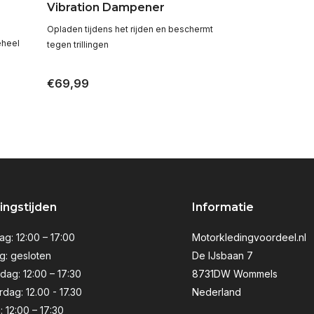
Vibration Dampener
Opladen tijdens het rijden en beschermt
eheel
tegen trillingen
€69,99
ngstijden
Informatie
g: 12:00 – 17:00
Motorkledingvoordeel.nl
g: gesloten
De IJsbaan 7
ag: 12:00 – 17:30
8731DW Wommels
dag: 12.00 - 17.30
Nederland
: 12:00 – 17:30