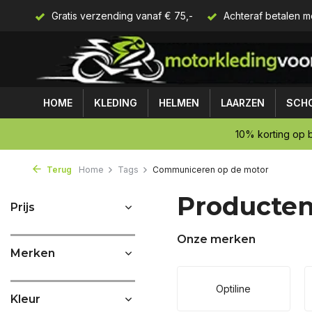
Gratis verzending vanaf € 75,-
Achteraf betalen m
HOME
KLEDING
HELMEN
LAARZEN
SCH
10% korting op b
Terug
Home
Tags
Communiceren op de motor
Producte
Prijs
Onze merken
Merken
Optiline
Kleur