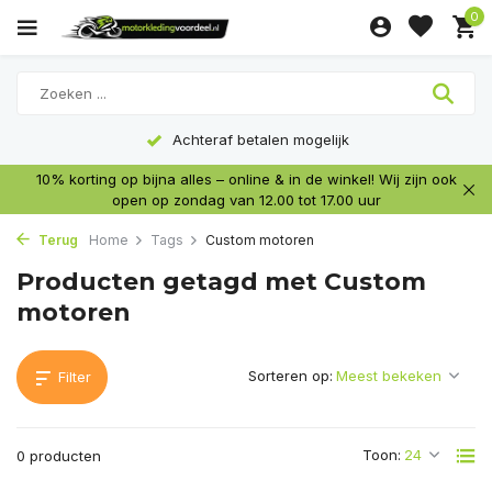
0
Achteraf betalen mogelijk
10% korting op bijna alles – online & in de winkel! Wij zijn ook
open op zondag van 12.00 tot 17.00 uur
Terug
Home
Tags
Custom motoren
Producten getagd met Custom
motoren
Sorteren op:
Filter
Toon:
0 producten