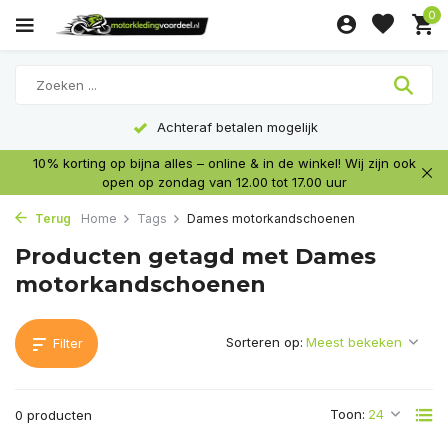
0
Achteraf betalen mogelijk
10% korting op bijna alles – online & in de winkel! Wij zijn ook
open op zondag van 12.00 tot 17.00 uur
Terug
Home
Tags
Dames motorkandschoenen
Producten getagd met Dames
motorkandschoenen
Sorteren op:
Filter
Toon:
0 producten