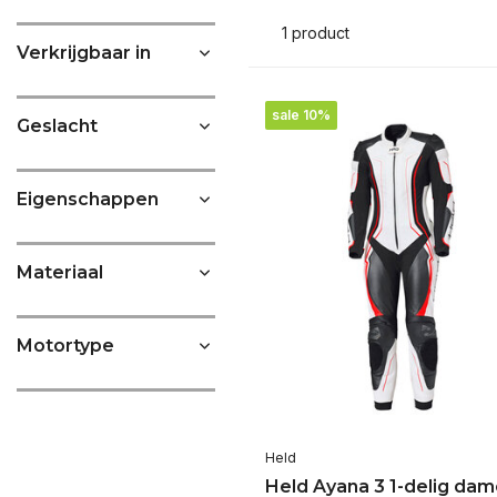
1 product
Verkrijgbaar in
sale 10%
Geslacht
Eigenschappen
Materiaal
Motortype
Held
Held Ayana 3 1-delig da