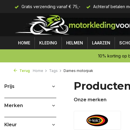
Gratis verzending vanaf € 75,-
Achteraf betalen m
HOME
KLEDING
HELMEN
LAARZEN
SCH
10% korting op b
Terug
Home
Tags
Dames motorpak
Producte
Prijs
Onze merken
Merken
Kleur