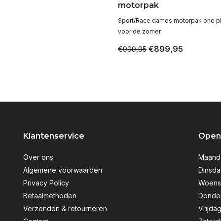
motorpak
Sport/Race dames motorpak one p
voor de zomer
€899,95
€999,95
Klantenservice
Openi
Over ons
Maanda
Algemene voorwaarden
Dinsda
Privacy Policy
Woensd
Betaalmethoden
Donder
Verzenden & retourneren
Vrijdag