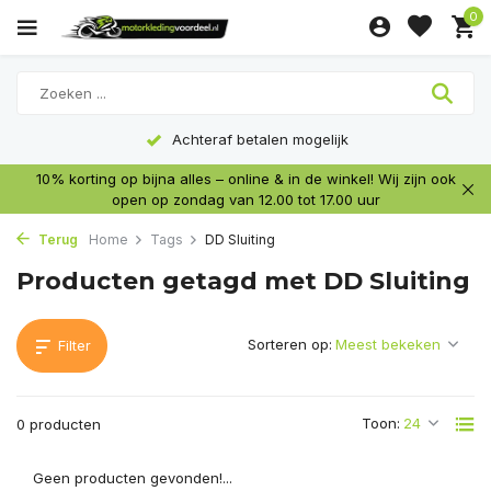
0
Achteraf betalen mogelijk
10% korting op bijna alles – online & in de winkel! Wij zijn ook
open op zondag van 12.00 tot 17.00 uur
Terug
Home
Tags
DD Sluiting
Producten getagd met DD Sluiting
Sorteren op:
Filter
Toon:
0 producten
Geen producten gevonden!...