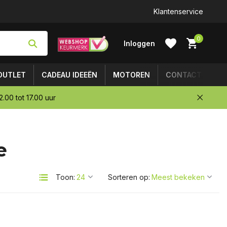
Klantenservice
0
Inloggen
OUTLET
CADEAU IDEEËN
MOTOREN
CONTACT
.00 tot 17.00 uur
Account
e
aanmaken
Toon:
Sorteren op: