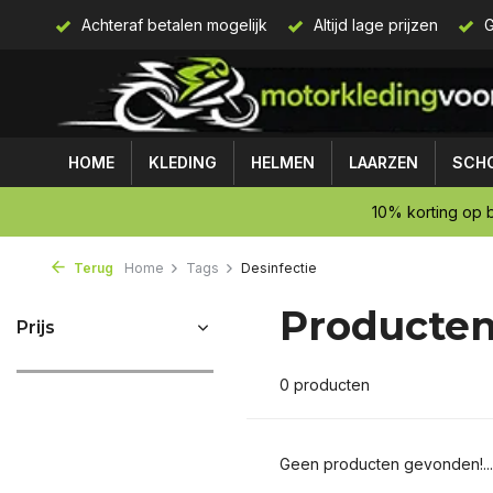
 75,-
Achteraf betalen mogelijk
Altijd lage prijzen
G
HOME
KLEDING
HELMEN
LAARZEN
SCH
10% korting op b
Terug
Home
Tags
Desinfectie
Producten
Prijs
0 producten
Geen producten gevonden!...