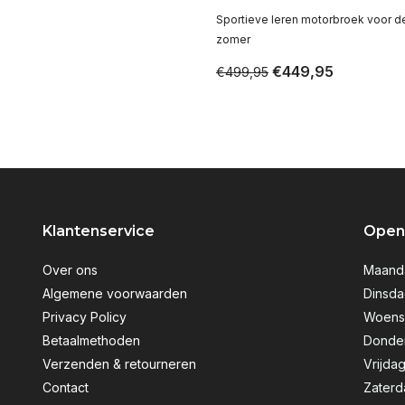
Sportieve leren motorbroek voor d
zomer
€449,95
€499,95
Klantenservice
Openi
Over ons
Maanda
Algemene voorwaarden
Dinsda
Privacy Policy
Woensd
Betaalmethoden
Donder
Verzenden & retourneren
Vrijdag
Contact
Zaterd