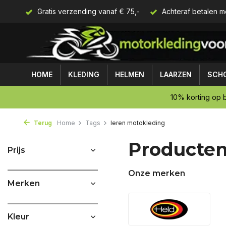
Gratis verzending vanaf € 75,-
Achteraf betalen m
HOME
KLEDING
HELMEN
LAARZEN
SCH
10% korting op b
Terug
Home
Tags
leren motokleding
Producten
Prijs
Onze merken
Merken
Kleur