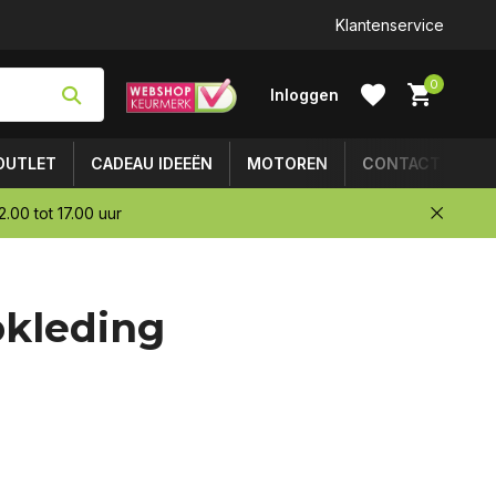
Klantenservice
0
Inloggen
OUTLET
CADEAU IDEEËN
MOTOREN
CONTACT
.00 tot 17.00 uur
Account
okleding
aanmaken