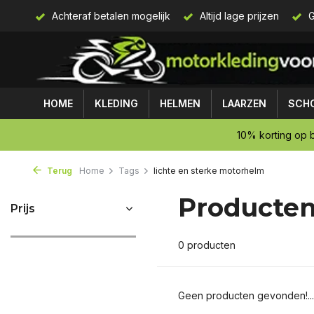
 75,-
Achteraf betalen mogelijk
Altijd lage prijzen
G
HOME
KLEDING
HELMEN
LAARZEN
SCH
10% korting op b
Terug
Home
Tags
lichte en sterke motorhelm
Producten
Prijs
0 producten
Geen producten gevonden!...