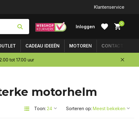
Klantenservice
0
Inloggen
OUTLET
CADEAU IDEEËN
MOTOREN
CONTACT
.00 tot 17.00 uur
Account
sterke motorhelm
aanmaken
Toon:
Sorteren op: