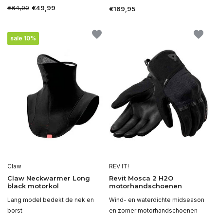
€64,99
€49,99
€169,95
sale 10%
Claw
REV IT!
Claw Neckwarmer Long
Revit Mosca 2 H2O
black motorkol
motorhandschoenen
Lang model bedekt de nek en
Wind- en waterdichte midseason
borst
en zomer motorhandschoenen