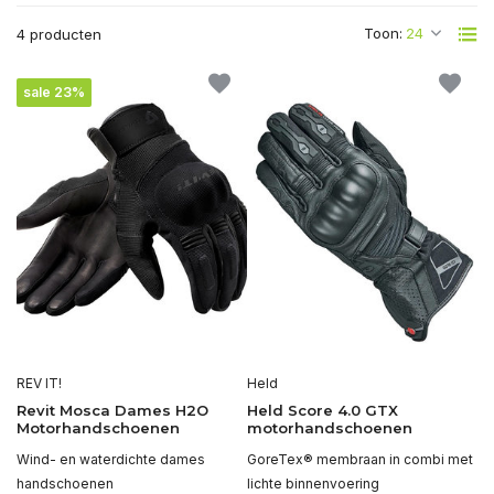
Toon:
4 producten
sale 23%
REV IT!
Held
Revit Mosca Dames H2O
Held Score 4.0 GTX
Motorhandschoenen
motorhandschoenen
Wind- en waterdichte dames
GoreTex® membraan in combi met
handschoenen
lichte binnenvoering