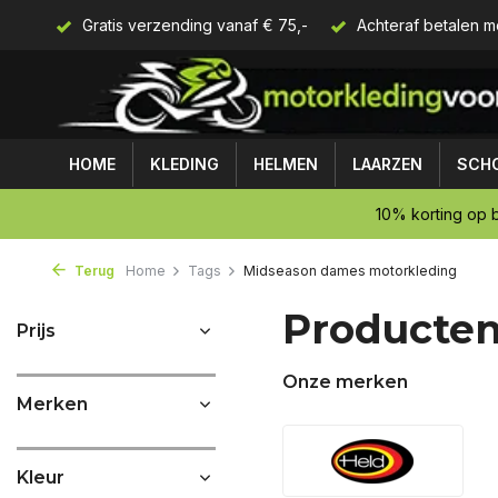
Gratis verzending vanaf € 75,-
Achteraf betalen m
HOME
KLEDING
HELMEN
LAARZEN
SCH
10% korting op b
Terug
Home
Tags
Midseason dames motorkleding
Producten
Prijs
Onze merken
Merken
Kleur