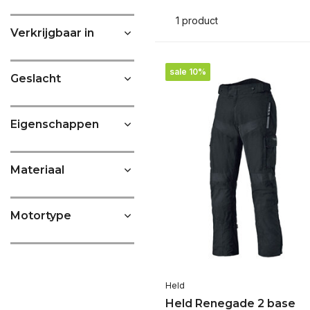
1 product
Verkrijgbaar in
sale 10%
Geslacht
Eigenschappen
Materiaal
Motortype
Held
Held Renegade 2 base