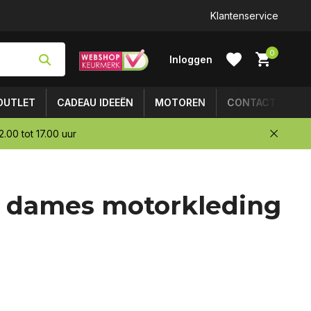
Klantenservice
0
Inloggen
OUTLET
CADEAU IDEEËN
MOTOREN
CONTACT
.00 tot 17.00 uur
Account
 dames motorkleding
aanmaken