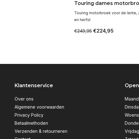
Touring dames motorbr
Touring motorbroek voor de lente,
en herfst
€224,95
€249,95
Klantenservice
Openi
Over ons
Maanda
Algemene voorwaarden
Dinsda
Privacy Policy
Woensd
Betaalmethoden
Donder
Verzenden & retourneren
Vrijdag