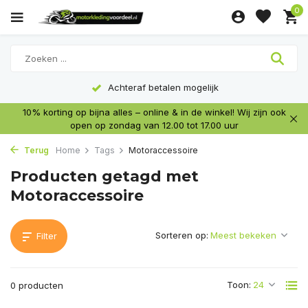
0
Achteraf betalen mogelijk
10% korting op bijna alles – online & in de winkel! Wij zijn ook
open op zondag van 12.00 tot 17.00 uur
Terug
Home
Tags
Motoraccessoire
Producten getagd met
Motoraccessoire
Sorteren op:
Filter
Toon:
0 producten