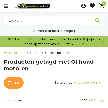
0
Achteraf betalen mogelijk
10% korting op bijna alles – online & in de winkel! Wij zijn ook
open op zondag van 12.00 tot 17.00 uur
Terug
Home
Tags
Offroad motoren
Producten getagd met Offroad
motoren
Sorteren op:
Filter
Toon:
0 producten