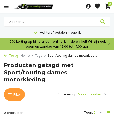
0
Achteraf betalen mogelijk
10% korting op bijna alles – online & in de winkel! Wij zijn ook
open op zondag van 12.00 tot 17.00 uur
Terug
Home
Tags
Sport/touring dames motorkledi...
Producten getagd met
Sport/touring dames
motorkleding
Sorteren op:
Filter
Toon:
0 producten