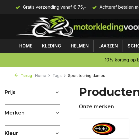
Gratis verzending vanaf € 75,-
Achteraf betalen m
HOME
KLEDING
HELMEN
LAARZEN
SCH
10% korting op b
Terug
Home
Tags
Sport touring dames
Producten
Prijs
Onze merken
Merken
Kleur