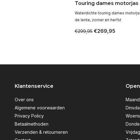
Touring dames motorjas
Waterdichte touring dames motorja
de lente, zomer en herfst
€269,95
€299,95
Klantenservice
Openi
Over ons
Maanda
Algemene voorwaarden
Dinsda
Privacy Policy
Woensd
Betaalmethoden
Donder
Verzenden & retourneren
Vrijdag