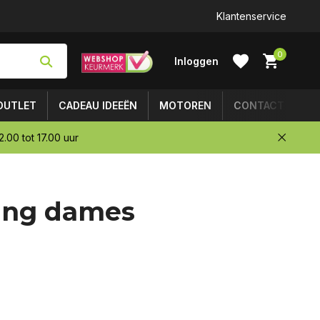
Klantenservice
0
Inloggen
OUTLET
CADEAU IDEEËN
MOTOREN
CONTACT
.00 tot 17.00 uur
Account
ring dames
aanmaken