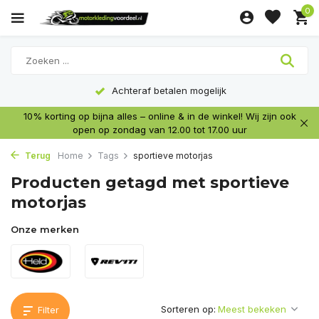
0
Achteraf betalen mogelijk
10% korting op bijna alles – online & in de winkel! Wij zijn ook
open op zondag van 12.00 tot 17.00 uur
Terug
Home
Tags
sportieve motorjas
Producten getagd met sportieve
motorjas
Onze merken
Sorteren op:
Filter