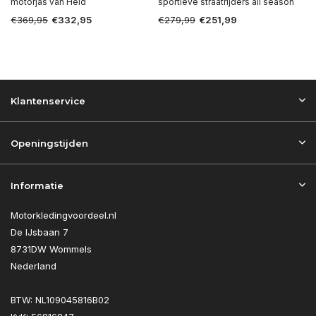
motorjas van Held
sportieve straatrijders all season
€369,95
€279,99
€332,95
€251,99
Klantenservice
Openingstijden
Informatie
Motorkledingvoordeel.nl
De IJsbaan 7
8731DW Wommels
Nederland
BTW: NL109045816B02