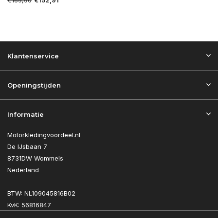
€152,91
Klantenservice
Openingstijden
Informatie
Motorkledingvoordeel.nl
De IJsbaan 7
8731DW Wommels
Nederland
BTW: NL109045816B02
KvK: 56816847