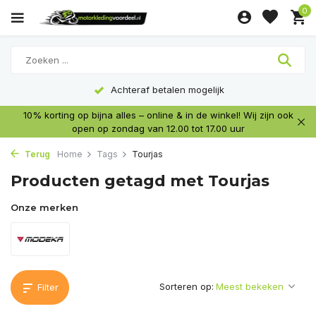
0
Achteraf betalen mogelijk
10% korting op bijna alles – online & in de winkel! Wij zijn ook
open op zondag van 12.00 tot 17.00 uur
Terug
Home
Tags
Tourjas
Producten getagd met Tourjas
Onze merken
Sorteren op:
Filter