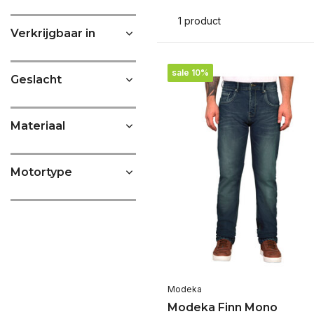
1 product
Verkrijgbaar in
sale 10%
Geslacht
Materiaal
Motortype
Modeka
Modeka Finn Mono