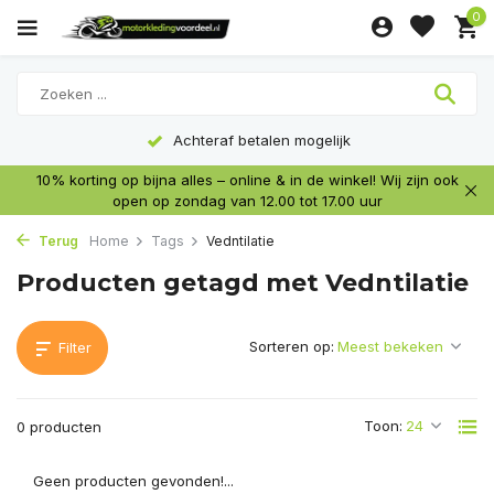
0
Achteraf betalen mogelijk
10% korting op bijna alles – online & in de winkel! Wij zijn ook
open op zondag van 12.00 tot 17.00 uur
Terug
Home
Tags
Vedntilatie
Producten getagd met Vedntilatie
Sorteren op:
Filter
Toon:
0 producten
Geen producten gevonden!...