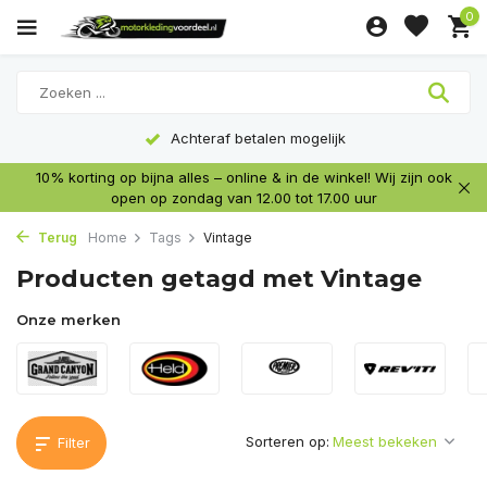
0
Achteraf betalen mogelijk
10% korting op bijna alles – online & in de winkel! Wij zijn ook
open op zondag van 12.00 tot 17.00 uur
Terug
Home
Tags
Vintage
Producten getagd met Vintage
Onze merken
Sorteren op:
Filter