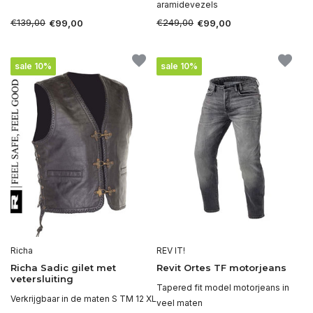
aramidevezels
€139,00
€249,00
€99,00
€99,00
sale 10%
sale 10%
Richa
REV IT!
Richa Sadic gilet met
Revit Ortes TF motorjeans
vetersluiting
Tapered fit model motorjeans in
Verkrijgbaar in de maten S TM 12 XL
veel maten