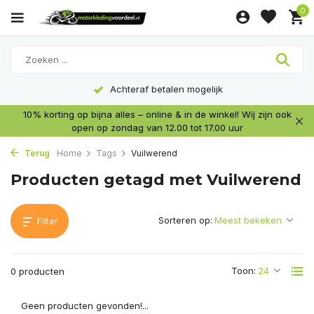
0
Achteraf betalen mogelijk
10% korting op bijna alles – online & in de winkel! Wij zijn ook
open op zondag van 12.00 tot 17.00 uur
Terug
Home
Tags
Vuilwerend
Producten getagd met Vuilwerend
Sorteren op:
Filter
Toon:
0 producten
Geen producten gevonden!...