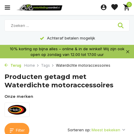
0
Achteraf betalen mogelijk
10% korting op bijna alles – online & in de winkel! Wij zijn ook
open op zondag van 12.00 tot 17.00 uur
Terug
Home
Tags
Waterdichte motoraccessoires
Producten getagd met
Waterdichte motoraccessoires
Onze merken
Sorteren op:
Filter