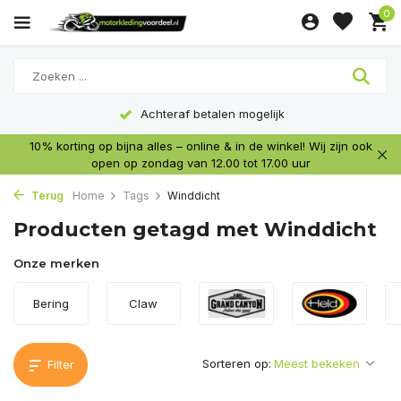
0
Achteraf betalen mogelijk
10% korting op bijna alles – online & in de winkel! Wij zijn ook
open op zondag van 12.00 tot 17.00 uur
Terug
Home
Tags
Winddicht
Producten getagd met Winddicht
Onze merken
Bering
Claw
Sorteren op:
Filter