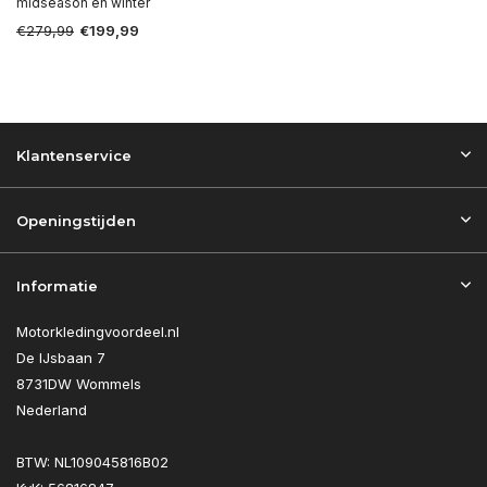
midseason en winter
€279,99
€199,99
Klantenservice
Openingstijden
Informatie
Motorkledingvoordeel.nl
De IJsbaan 7
8731DW Wommels
Nederland
BTW: NL109045816B02