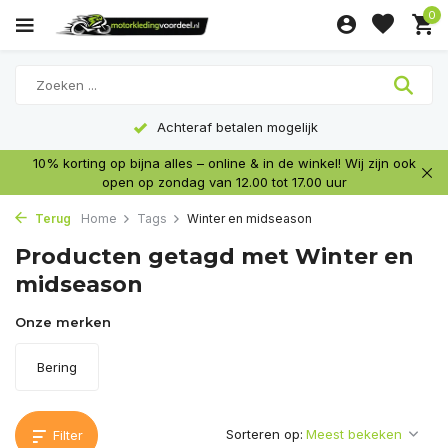
0
Achteraf betalen mogelijk
10% korting op bijna alles – online & in de winkel! Wij zijn ook
open op zondag van 12.00 tot 17.00 uur
Terug
Home
Tags
Winter en midseason
Producten getagd met Winter en
midseason
Onze merken
Bering
Sorteren op:
Filter