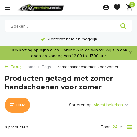
0
Achteraf betalen mogelijk
10% korting op bijna alles – online & in de winkel! Wij zijn ook
open op zondag van 12.00 tot 17.00 uur
Terug
Home
Tags
zomer handschoenen voor zomer
Producten getagd met zomer
handschoenen voor zomer
Sorteren op:
Filter
Toon:
0 producten