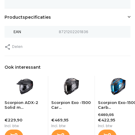
Productspecificaties
EAN
8721202201836
Delen
Ook interessant
Scorpion ADX-2
Scorpion Exo -1500
Scorpion Exo-150
Solid m...
Car...
Carb...
€469,95
€229,90
€469,95
€422,95
Incl. btw
Incl. btw
Incl. btw