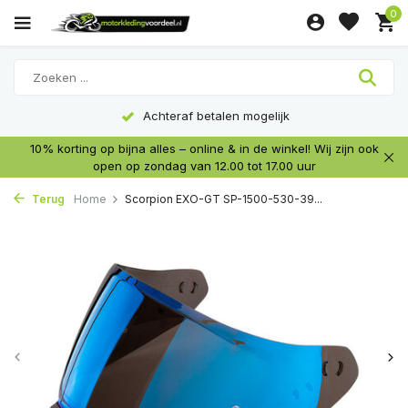
0
Achteraf betalen mogelijk
10% korting op bijna alles – online & in de winkel! Wij zijn ook
open op zondag van 12.00 tot 17.00 uur
Terug
Home
Scorpion EXO-GT SP-1500-530-39...