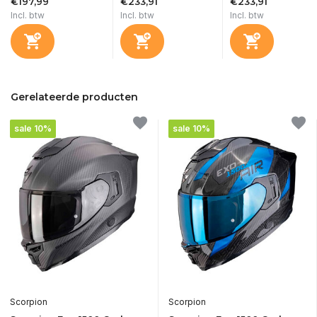
€197,99
€233,91
€233,91
Incl. btw
Incl. btw
Incl. btw
Gerelateerde producten
sale 10%
sale 10%
Scorpion
Scorpion