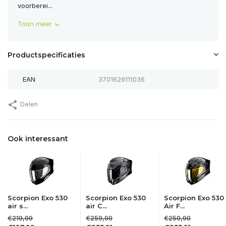
voorberei...
Toon meer
Productspecificaties
EAN
3701629111036
Delen
Ook interessant
Scorpion Exo 530
Scorpion Exo 530
Scorpion Exo 530
air s...
air C...
Air F...
€219,99
€259,90
€259,90