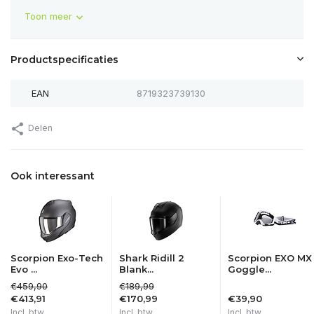
Toon meer
Productspecificaties
EAN
8719323739130
Delen
Ook interessant
Scorpion Exo-Tech
Shark Ridill 2
Scorpion EXO MX
Evo ...
Blank...
Goggle...
€459,90
€189,99
€413,91
€170,99
€39,90
Incl. btw
Incl. btw
Incl. btw