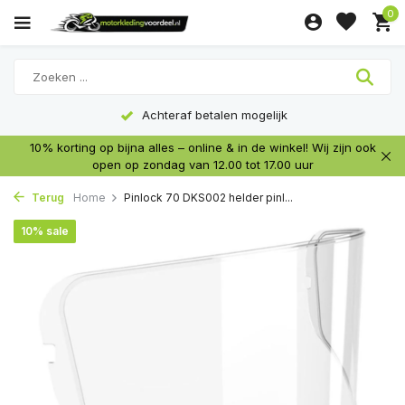
0
Achteraf betalen mogelijk
10% korting op bijna alles – online & in de winkel! Wij zijn ook
open op zondag van 12.00 tot 17.00 uur
Terug
Home
Pinlock 70 DKS002 helder pinl...
10% sale