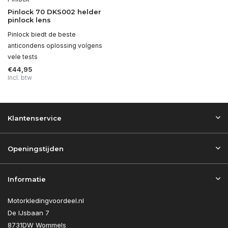
Pinlock 70 DKS002 helder
pinlock lens
Pinlock biedt de beste
anticondens oplossing volgens
vele tests
€44,95
Incl. btw
Klantenservice
Openingstijden
Informatie
Motorkledingvoordeel.nl
De IJsbaan 7
8731DW Wommels