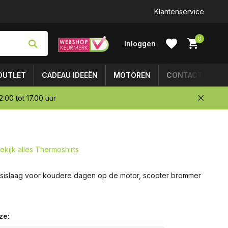
Klantenservice
0
Inloggen
OUTLET
CADEAU IDEEËN
MOTOREN
CONTACT
.00 tot 17.00 uur
Account
aanmaken
ekijk alles Thermoshirts
sislaag voor koudere dagen op de motor, scooter brommer
ze: