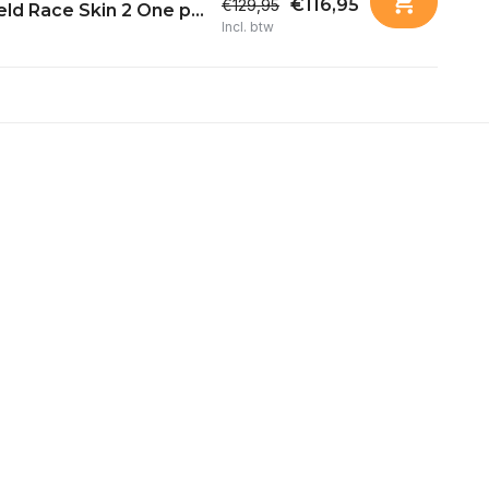
€116,95
€129,95
ld Race Skin 2 One p...
Incl. btw