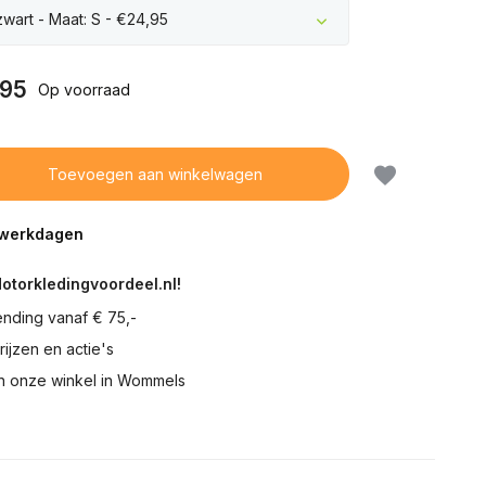
zwart - Maat: S - €24,95
,95
Op voorraad
Toevoegen aan winkelwagen
5 werkdagen
Motorkledingvoordeel.nl!
ending vanaf € 75,-
prijzen en actie's
in onze winkel in Wommels