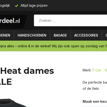
ogelijk
Altijd lage prijzen
OENEN
HANDSCHOENEN
BAGAGE
ACCESSOIRES
ijna alles – online & in de winkel! Wij zijn ook open op zondag van 12
0 Heat dames
Merk:
F-Lite
B
ALE
De perfecte ba
of de fiets
Maak een keu