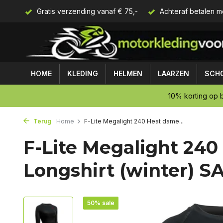
Gratis verzending vanaf € 75,-
Achteraf betalen m
HOME
KLEDING
HELMEN
LAARZEN
SCH
10% korting op b
Terug
Home
F-Lite Megalight 240 Heat dame...
F-Lite Megalight 24
Longshirt (winter) S
50% sale