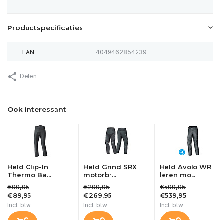
Productspecificaties
EAN
4049462854239
Delen
Ook interessant
Held Clip-In
Held Grind SRX
Held Avolo WR
Thermo Ba...
motorbr...
leren mo...
€99,95
€299,95
€599,95
€89,95
€269,95
€539,95
Incl. btw
Incl. btw
Incl. btw