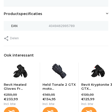
Productspecificaties
EAN
4049462995789
Delen
Ook interessant
Revit Heated
Held Tonale 2 GTX
Revit Kryptonite 
Gloves Fr...
moto...
GTX...
€259,99
€149,95
€139,99
€233,99
€134,95
€125,99
Incl. btw
Incl. btw
Incl. btw