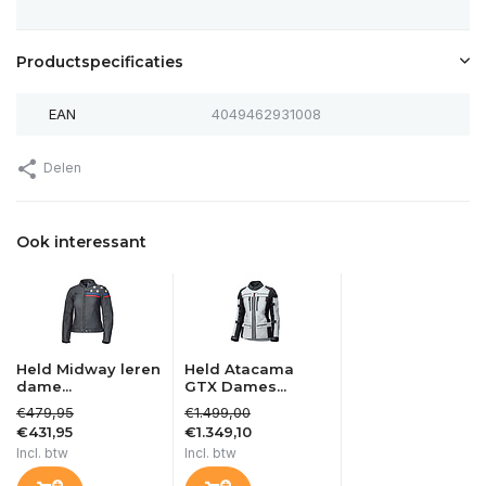
Productspecificaties
EAN
4049462931008
Delen
Ook interessant
Held Midway leren
Held Atacama
dame...
GTX Dames...
€479,95
€1.499,00
€431,95
€1.349,10
Incl. btw
Incl. btw