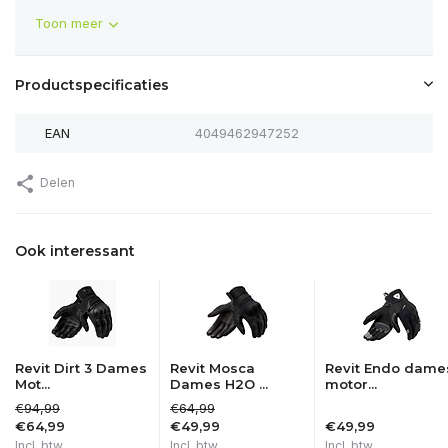
Toon meer
Productspecificaties
EAN
4049462947252
Delen
Ook interessant
Revit Dirt 3 Dames
Revit Mosca
Revit Endo dame
Mot...
Dames H2O ...
motor...
€94,99
€64,99
€64,99
€49,99
€49,99
Incl. btw
Incl. btw
Incl. btw