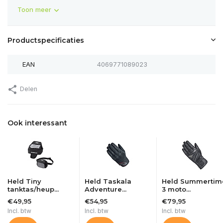
Toon meer
Productspecificaties
EAN
4069771089023
Delen
Ook interessant
Held Tiny
Held Taskala
Held Summertim
tanktas/heup...
Adventure...
3 moto...
€49,95
€54,95
€79,95
Incl. btw
Incl. btw
Incl. btw