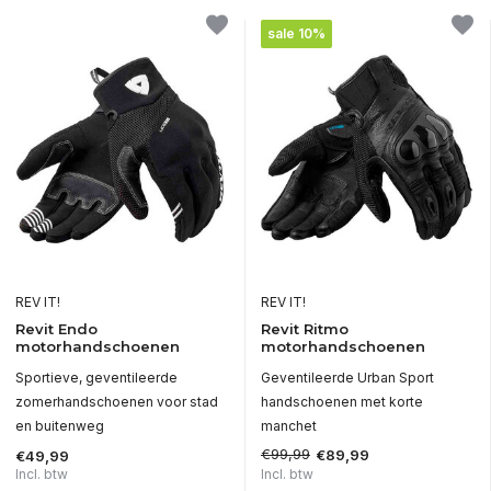
sale 10%
REV IT!
REV IT!
Revit Endo
Revit Ritmo
motorhandschoenen
motorhandschoenen
Sportieve, geventileerde
Geventileerde Urban Sport
zomerhandschoenen voor stad
handschoenen met korte
en buitenweg
manchet
€99,99
€89,99
€49,99
Incl. btw
Incl. btw