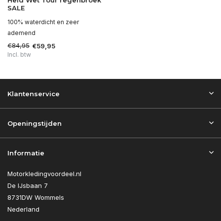
Held Wet Tour regenbroek
SALE
100% waterdicht en zeer
ademend
€84,95
€59,95
Incl. btw
Klantenservice
Openingstijden
Informatie
Motorkledingvoordeel.nl
De IJsbaan 7
8731DW Wommels
Nederland