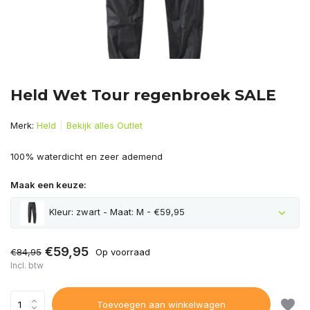
Held Wet Tour regenbroek SALE
Merk:
Held
Bekijk alles Outlet
100% waterdicht en zeer ademend
Maak een keuze:
Kleur: zwart - Maat: M - €59,95
€59,95
€84,95
Op voorraad
Incl. btw
Toevoegen aan winkelwagen