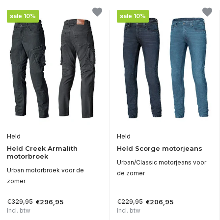
sale 10%
sale 10%
Held
Held
Held Creek Armalith
Held Scorge motorjeans
motorbroek
Urban/Classic motorjeans voor
Urban motorbroek voor de
de zomer
zomer
€329,95
€229,95
€296,95
€206,95
Incl. btw
Incl. btw